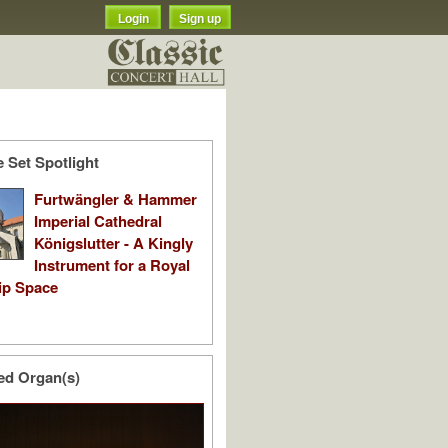
Login
Sign up
 Set Spotlight
Furtwängler & Hammer
Imperial Cathedral
Königslutter - A Kingly
Instrument for a Royal
ip Space
ed Organ(s)