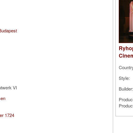
 Budapest
Ryho
Cine
Countr
Style:
ptwerk VI
Builde
sen
Produc
Produc
er 1724