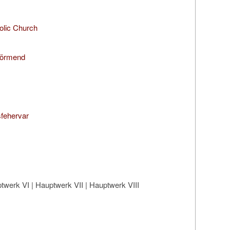
olic Church
Körmend
sfehervar
twerk VI | Hauptwerk VII | Hauptwerk VIII