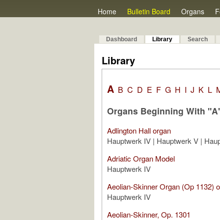
Home
Bulletin Board
Organs
F
Dashboard
Library
Search
Library
A
B
C
D
E
F
G
H
I
J
K
L
Organs Beginning With "A
Adlington Hall organ
Hauptwerk IV | Hauptwerk V | Haup
Adriatic Organ Model
Hauptwerk IV
Aeolian-Skinner Organ (Op 1132) 
Hauptwerk IV
Aeolian-Skinner, Op. 1301