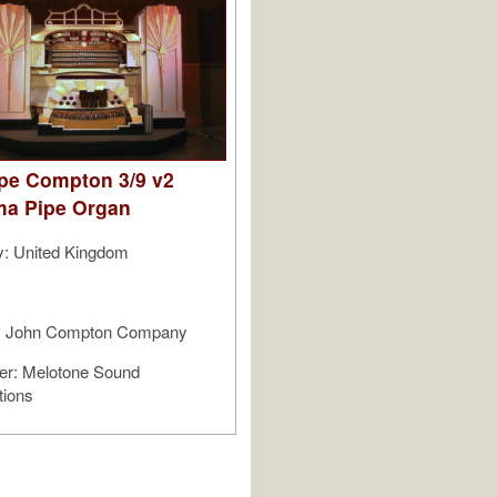
pe Compton 3/9 v2
ma Pipe Organ
y: United Kingdom
r: John Compton Company
er: Melotone Sound
tions