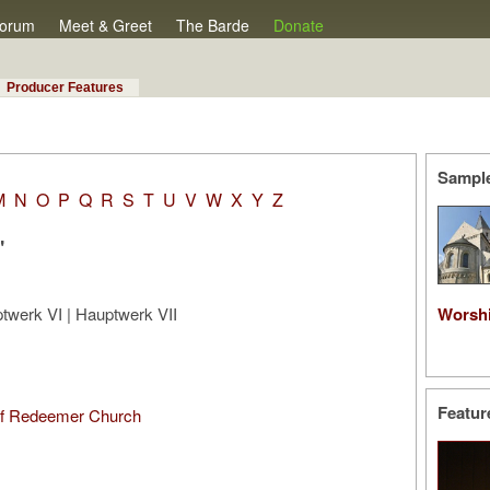
orum
Meet & Greet
The Barde
Donate
Producer Features
Sample
M
N
O
P
Q
R
S
T
U
V
W
X
Y
Z
"
Worsh
twerk VI | Hauptwerk VII
Featur
of Redeemer Church