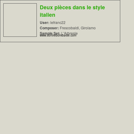
Deux pièces dans le style
italien
User:
lefranc22
Composer:
Frescobaldi, Girolamo
Sample Set:
L'Arbresle
www.contrebombarde.com