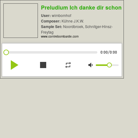
Preludium Ich danke dir schon
User:
wimbomhof
Composer:
Kühne J.K.W.
Sample Set:
Noordbroek, Schnitger-Hinsz-
Freytag
www.contrebombarde.com
/
0:00
0:00
play_arrow
stop
repeat
volume_down