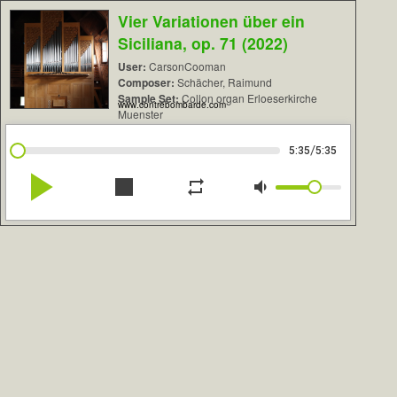
Vier Variationen über ein
Siciliana, op. 71 (2022)
User:
CarsonCooman
Composer:
Schächer, Raimund
Sample Set:
Collon organ Erloeserkirche
www.contrebombarde.com
Muenster
/
5:35
5:35
play_arrow
stop
repeat
volume_down