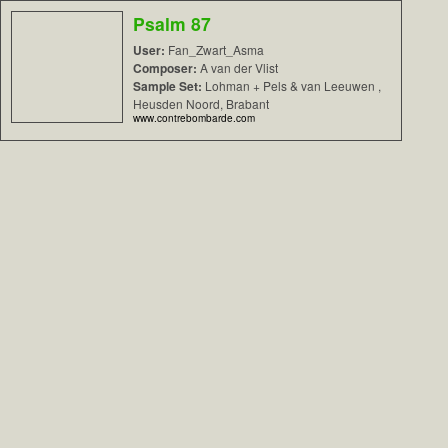
Psalm 87
User:
Fan_Zwart_Asma
Composer:
A van der Vlist
Sample Set:
Lohman + Pels & van Leeuwen ,
Heusden Noord, Brabant
www.contrebombarde.com