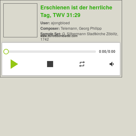
Erschienen ist der herrliche
Tag, TWV 31:29
User:
ajongbloed
Composer:
Telemann, Georg Philipp
Sample Set:
G. Silbermann Stadtkirche Zöblitz,
www.contrebombarde.com
1742
/
0:00
0:00
play_arrow
stop
repeat
volume_down